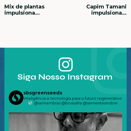
Mix de plantas
Capim Tamani
impulsiona
impulsiona a
sustentabilidade e
produção de feno
produtividade na
com mais
agricultura e
qualidade,
pecuária
rendimento e
retorno ao
produtor
Siga Nosso Instagram
sbsgreenseeds
Inteligência e tecnologia para o futuro regenerativo
@semembras @boasafra @sementesnobre