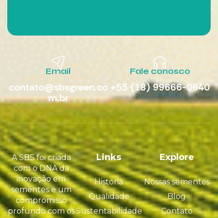
Email
Fale conosco
contato@sbsgreen.co
+55 (18) 99666-0640
m.br
Links
Explore
A SBS foi criada
com o DNA da
inovação em
História
Nossas sementes
sementes e um
Qualidade
Blog
compromisso
profundo com os
Sustentabilidade
Contato