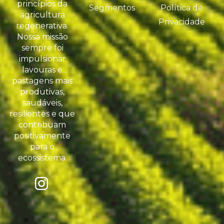
princípios da
Segmentos
Política de
agricultura
Privacidade
regenerativa.
Nossa missão
sempre foi
impulsionar
lavouras e
pastagens mais
produtivas,
saudáveis,
resilientes e que
contribuam
positivamente
para o
ecossistema.