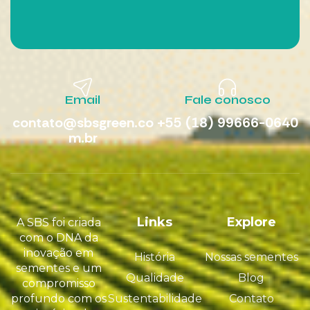
Email
Fale conosco
contato@sbsgreen.co
+55 (18) 99666-0640
m.br
Links
Explore
A SBS foi criada
com o DNA da
inovação em
História
Nossas sementes
sementes e um
Qualidade
Blog
compromisso
profundo com os
Sustentabilidade
Contato