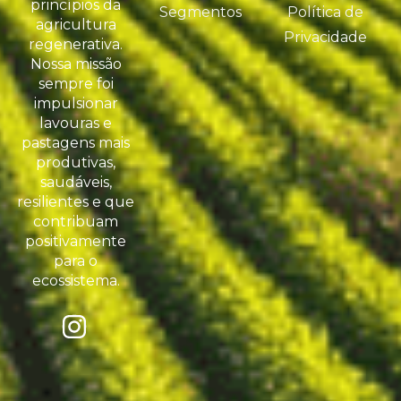
princípios da
Segmentos
Política de
agricultura
Privacidade
regenerativa.
Nossa missão
sempre foi
impulsionar
lavouras e
pastagens mais
produtivas,
saudáveis,
resilientes e que
contribuam
positivamente
para o
ecossistema.