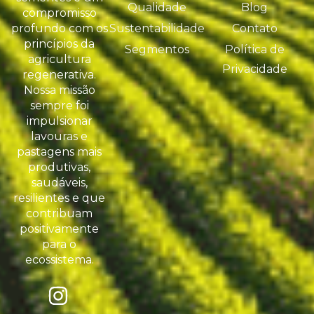
Qualidade
Blog
compromisso
profundo com os
Sustentabilidade
Contato
princípios da
Segmentos
Política de
agricultura
Privacidade
regenerativa.
Nossa missão
sempre foi
impulsionar
lavouras e
pastagens mais
produtivas,
saudáveis,
resilientes e que
contribuam
positivamente
para o
ecossistema.