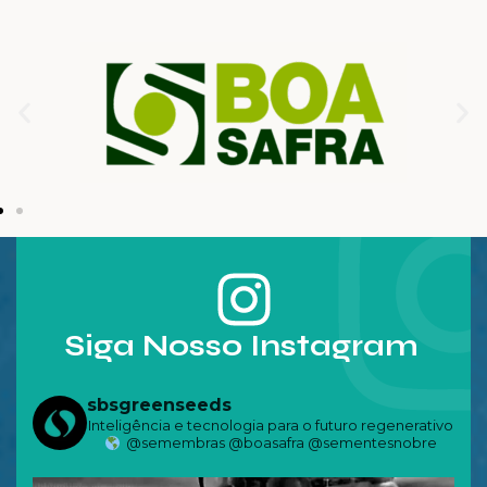
Siga Nosso Instagram
sbsgreenseeds
Inteligência e tecnologia para o futuro regenerativo
@semembras @boasafra @sementesnobre