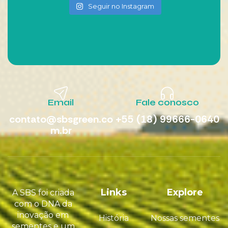
Seguir no Instagram
Email
Fale conosco
contato@sbsgreen.co
+55 (18) 99666-0640
m.br
Links
Explore
A SBS foi criada
com o DNA da
inovação em
História
Nossas sementes
sementes e um