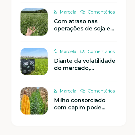
recuperação de solos
compactados
Marcela
Comentários
Com atraso nas
operações de soja e
milho, plantas de
cobertura podem
ajudar a reduzir os
Marcela
Comentários
riscos
Diante da volatilidade
do mercado,
antecipação do
planejamento
forrageiro se torna
Marcela
Comentários
estratégia eficaz na
Milho consorciado
pecuária
com capim pode
gerar melhor retorno
aos sistemas de
produção