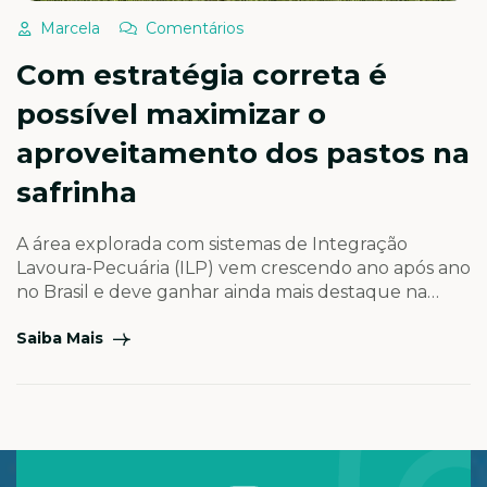
Marcela
Comentários
Com estratégia correta é
possível maximizar o
aproveitamento dos pastos na
safrinha
A área explorada com sistemas de Integração
Lavoura-Pecuária (ILP) vem crescendo ano após ano
no Brasil e deve ganhar ainda mais destaque na
safrinha de 2026. O movimento é impulsionado pelo
Saiba Mais
cenário de alerta na agricultura, marcado pelo
atraso na colheita da soja em algumas regiões,
comprometendo a janela ideal de plantio do milho.
Soma-se […]