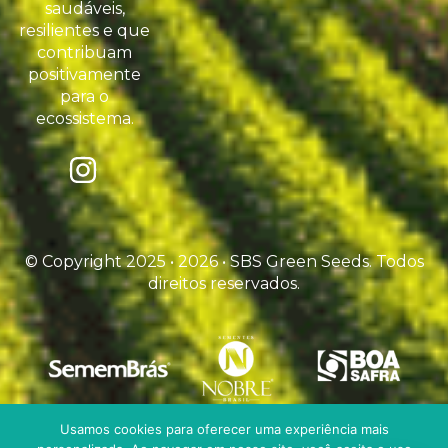
saudáveis,
resilientes e que
contribuam
positivamente
para o
ecossistema.
© Copyright 2025 • 2026 • SBS Green Seeds. Todos
direitos reservados.
Usamos cookies para oferecer uma experiência mais