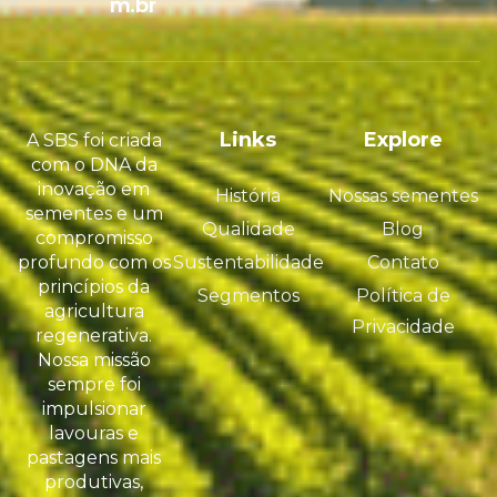
m.br
Links
Explore
A SBS foi criada
com o DNA da
inovação em
História
Nossas sementes
sementes e um
Qualidade
Blog
compromisso
profundo com os
Sustentabilidade
Contato
princípios da
Segmentos
Política de
agricultura
Privacidade
regenerativa.
Nossa missão
sempre foi
impulsionar
lavouras e
pastagens mais
produtivas,