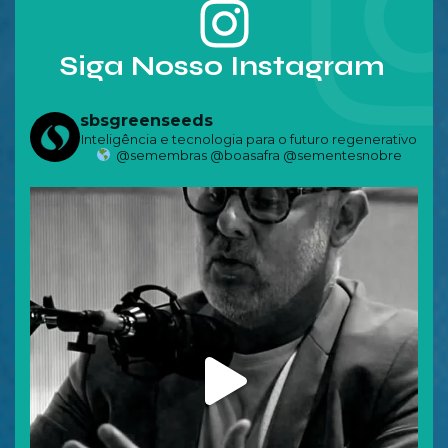
Siga Nosso Instagram
sbsgreenseeds
Inteligência e tecnologia para o futuro regenerativo
@semembras @boasafra @sementesnobre