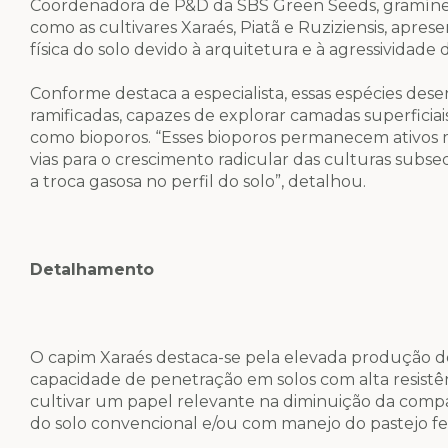
Coordenadora de P&D da SBS Green Seeds, gramíneas 
como as cultivares Xaraés, Piatã e Ruziziensis, apre
física do solo devido à arquitetura e à agressividade 
Conforme destaca a especialista, essas espécies des
ramificadas, capazes de explorar camadas superficia
como bioporos. “Esses bioporos permanecem ativos 
vias para o crescimento radicular das culturas subs
a troca gasosa no perfil do solo”, detalhou.
Detalhamento
O capim Xaraés destaca-se pela elevada produção d
capacidade de penetração em solos com alta resistênc
cultivar um papel relevante na diminuição da com
do solo convencional e/ou com manejo do pastejo fe