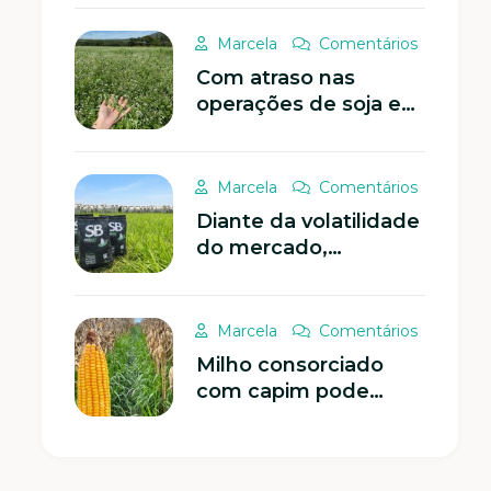
recuperação de solos
compactados
Marcela
Comentários
Com atraso nas
operações de soja e
milho, plantas de
cobertura podem
ajudar a reduzir os
Marcela
Comentários
riscos
Diante da volatilidade
do mercado,
antecipação do
planejamento
forrageiro se torna
Marcela
Comentários
estratégia eficaz na
Milho consorciado
pecuária
com capim pode
gerar melhor retorno
aos sistemas de
produção