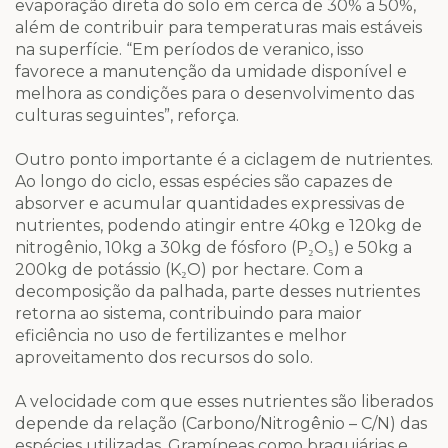
evaporação direta do solo em cerca de 30% a 50%,
além de contribuir para temperaturas mais estáveis
na superfície. “Em períodos de veranico, isso
favorece a manutenção da umidade disponível e
melhora as condições para o desenvolvimento das
culturas seguintes”, reforça.
Outro ponto importante é a ciclagem de nutrientes.
Ao longo do ciclo, essas espécies são capazes de
absorver e acumular quantidades expressivas de
nutrientes, podendo atingir entre 40kg e 120kg de
nitrogênio, 10kg a 30kg de fósforo (P₂O₅) e 50kg a
200kg de potássio (K₂O) por hectare. Com a
decomposição da palhada, parte desses nutrientes
retorna ao sistema, contribuindo para maior
eficiência no uso de fertilizantes e melhor
aproveitamento dos recursos do solo.
A velocidade com que esses nutrientes são liberados
depende da relação (Carbono/Nitrogênio – C/N) das
espécies utilizadas. Gramíneas como braquiárias e