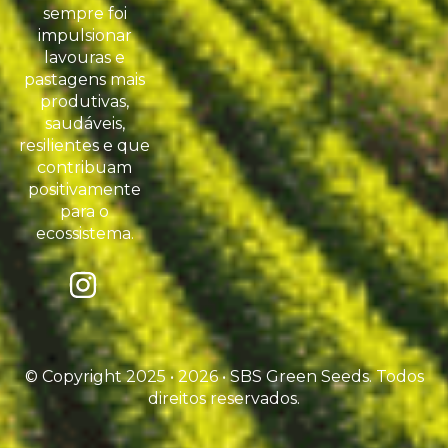
sempre foi
impulsionar
lavouras e
pastagens mais
produtivas,
saudáveis,
resilientes e que
contribuam
positivamente
para o
ecossistema.
© Copyright 2025 • 2026 • SBS Green Seeds. Todos
direitos reservados.