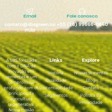
Email
Fale conosco
contato@sbsgreen.co
+55 (18) 99666-0640
m.br
Links
Explore
A SBS foi criada
com o DNA da
inovação em
História
Nossas sementes
sementes e um
Qualidade
Blog
compromisso
profundo com os
Sustentabilidade
Contato
princípios da
Segmentos
Política de
agricultura
Privacidade
regenerativa.
Nossa missão