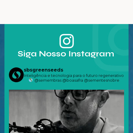
antecipação do
protagonistas na
planejamento
recuperação de
forrageiro se
solos
torna estratégia
compactados
eficaz na pecuária
Siga Nosso Instagram
sbsgreenseeds
Inteligência e tecnologia para o futuro regenerativo
@semembras @boasafra @sementesnobre