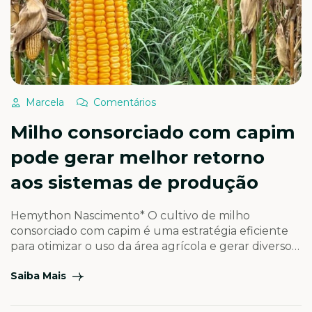
Marcela
Comentários
Milho consorciado com capim
pode gerar melhor retorno
aos sistemas de produção
Hemython Nascimento* O cultivo de milho
consorciado com capim é uma estratégia eficiente
para otimizar o uso da área agrícola e gerar diversos
ganhos aos sistemas de produção. Entre os
Saiba Mais
principais benefícios dessa prática, destaca-se o
importante trabalho realizado no solo pelo sistema
radicular do capim, que pode dobrar o volume de