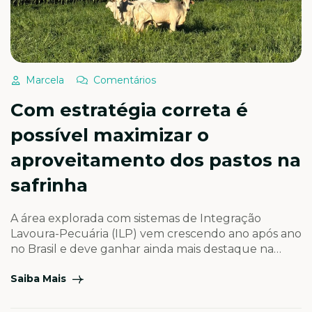
Marcela
Comentários
Com estratégia correta é
possível maximizar o
aproveitamento dos pastos na
safrinha
A área explorada com sistemas de Integração
Lavoura-Pecuária (ILP) vem crescendo ano após ano
no Brasil e deve ganhar ainda mais destaque na
safrinha de 2026. O movimento é impulsionado pelo
Saiba Mais
cenário de alerta na agricultura, marcado pelo
atraso na colheita da soja em algumas regiões,
comprometendo a janela ideal de plantio do milho.