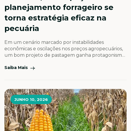
planejamento forrageiro se
torna estratégia eficaz na
pecuária
Em um cenário marcado por instabilidades
econômicas e oscilações nos preços agropecuários,
um bom projeto de pastagem ganha protagonismo
como ferramenta fundamental para garantir
Saiba Mais
eficiência produtiva, reduzir custos e mitigar riscos
ao longo do ciclo produtivo Diante de um cenário
cada vez mais dinâmico e desafiador, o
planejamento estratégico dentro da propriedade
rural torna-se essencial […]
JUNHO 10, 2026