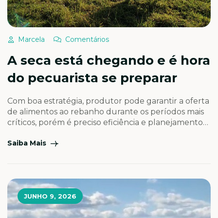
Marcela
Comentários
A seca está chegando e é hora
do pecuarista se preparar
Com boa estratégia, produtor pode garantir a oferta
de alimentos ao rebanho durante os períodos mais
críticos, porém é preciso eficiência e planejamento
forrageiro Costuma-se afirmar que, dentro de uma
Saiba Mais
mesma área, o pecuarista administra “duas
propriedades distintas”: a fazenda das águas,
caracterizada pela abundância e qualidade da
forragem, e a fazenda da seca, marcada […]
JUNHO 9, 2026