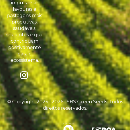
impulsionar
lavouras e
pastagens mais
produtivas,
saudáveis,
resilientes e que
contribuam
positivamente
para o
ecossistema.
© Copyright 2025 • 2026 • SBS Green Seeds. Todos
direitos reservados.