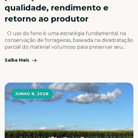
qualidade, rendimento e
retorno ao produtor
O uso do feno é uma estratégia fundamental na
conservação de forrageiras, baseada na desidratação
parcial do material volumoso para preservar seu
valor nutritivo. Devido ao custo relativamente
Saiba Mais
elevado do processo, a escolha costuma recair sobre
espécies com alto valor nutricional e boa
produtividade por área. Atualmente, os materiais
mais utilizados para fenação no […]
JUNHO 8, 2026