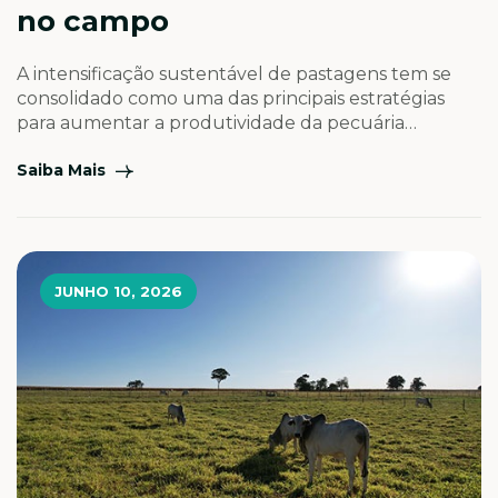
no campo
A intensificação sustentável de pastagens tem se
consolidado como uma das principais estratégias
para aumentar a produtividade da pecuária
brasileira sem a necessidade de expansão de áreas.
Saiba Mais
Quando planejada e executada de forma
adequada, essa prática permite elevar a produção
de forragem, aumentar a capacidade de suporte
dos animais e melhorar a rentabilidade da atividade,
[…]
JUNHO 10, 2026