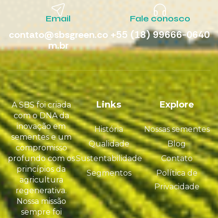
Email
Fale conosco
contato@sbsgreen.co
+55 (18) 99666-0640
m.br
Links
Explore
A SBS foi criada
com o DNA da
inovação em
História
Nossas sementes
sementes e um
Qualidade
Blog
compromisso
profundo com os
Sustentabilidade
Contato
princípios da
Segmentos
Política de
agricultura
Privacidade
regenerativa.
Nossa missão
sempre foi