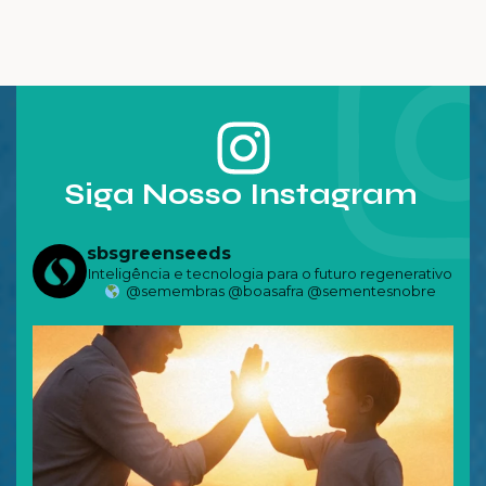
aproveitamento
preparar
dos pastos na
safrinha
Siga Nosso Instagram
sbsgreenseeds
Inteligência e tecnologia para o futuro regenerativo
@semembras @boasafra @sementesnobre