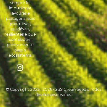
sempre foi
impulsionar
lavouras e
pastagens mais
produtivas,
saudáveis,
resilientes e que
contribuam
positivamente
para o
ecossistema.
© Copyright 2025 • 2026 • SBS Green Seeds. Todos
direitos reservados.