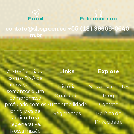
Email
Fale conosco
contato@sbsgreen.co
+55 (18) 99666-0640
m.br
Links
Explore
A SBS foi criada
com o DNA da
inovação em
História
Nossas sementes
sementes e um
Qualidade
Blog
compromisso
profundo com os
Sustentabilidade
Contato
princípios da
Segmentos
Política de
agricultura
Privacidade
regenerativa.
Nossa missão