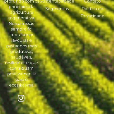
profundo com os
Sustentabilidade
Contato
princípios da
Segmentos
Política de
agricultura
Privacidade
regenerativa.
Nossa missão
sempre foi
impulsionar
lavouras e
pastagens mais
produtivas,
saudáveis,
resilientes e que
contribuam
positivamente
para o
ecossistema.