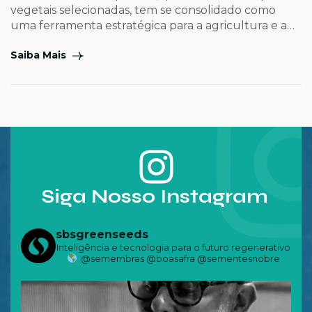
vegetais selecionadas, tem se consolidado como
uma ferramenta estratégica para a agricultura e a
pecuária, contribuindo para a recuperação de áreas
Saiba Mais
degradadas, a produção de forragem de alta
qualidade e a manutenção de sistemas
agropecuários mais sustentáveis.
Siga Nosso Instagram
sbsgreenseeds
Inteligência e tecnologia para o futuro regenerativo
@semembras @boasafra @sementesnobre