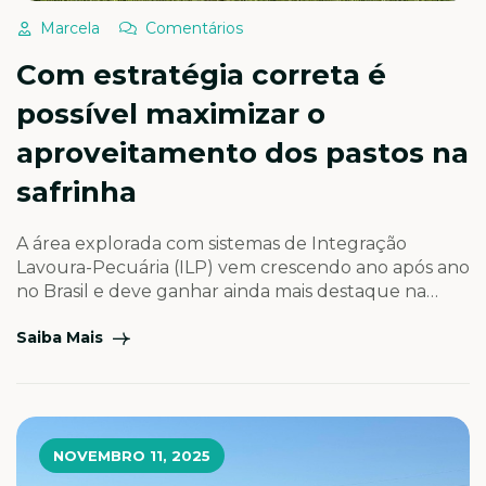
Marcela
Comentários
Com estratégia correta é
possível maximizar o
aproveitamento dos pastos na
safrinha
A área explorada com sistemas de Integração
Lavoura-Pecuária (ILP) vem crescendo ano após ano
no Brasil e deve ganhar ainda mais destaque na
safrinha de 2026. O movimento é impulsionado pelo
Saiba Mais
cenário de alerta na agricultura, marcado pelo
atraso na colheita da soja em algumas regiões,
comprometendo a janela ideal de plantio do milho.
Soma-se […]
NOVEMBRO 11, 2025