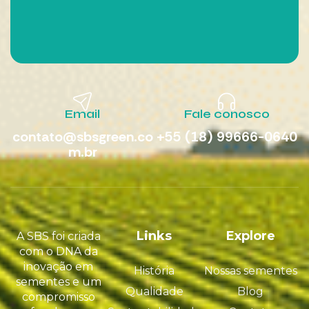
Email
Fale conosco
contato@sbsgreen.co
+55 (18) 99666-0640
m.br
Links
Explore
A SBS foi criada
com o DNA da
inovação em
História
Nossas sementes
sementes e um
Qualidade
Blog
compromisso