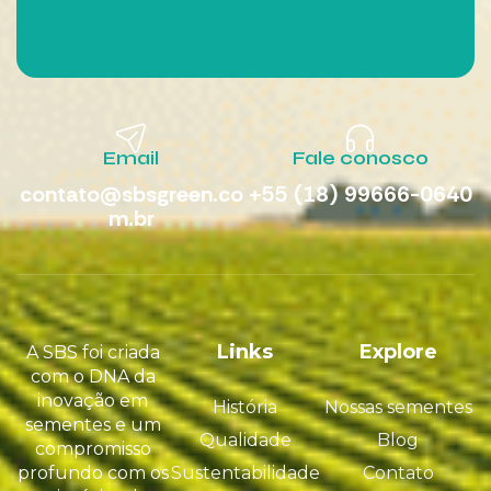
Email
Fale conosco
contato@sbsgreen.co
+55 (18) 99666-0640
m.br
Links
Explore
A SBS foi criada
com o DNA da
inovação em
História
Nossas sementes
sementes e um
Qualidade
Blog
compromisso
profundo com os
Sustentabilidade
Contato