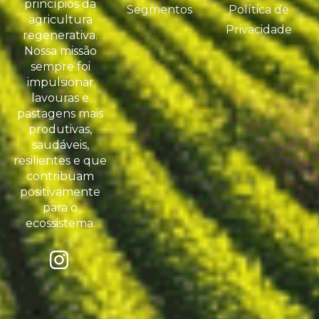
princípios da
Segmentos
Política de
agricultura
Privacidade
regenerativa.
Nossa missão
sempre foi
impulsionar
lavouras e
pastagens mais
produtivas,
saudáveis,
resilientes e que
contribuam
positivamente
para o
ecossistema.