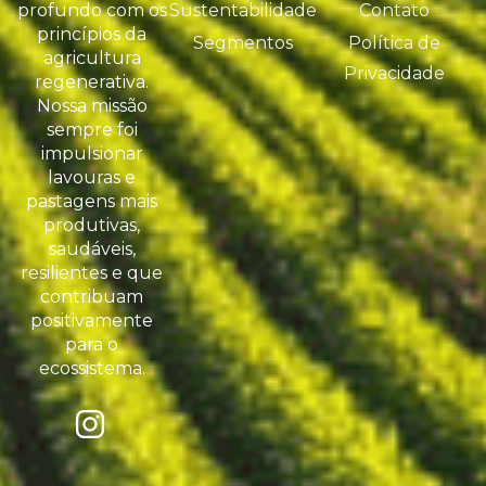
profundo com os
Sustentabilidade
Contato
princípios da
Segmentos
Política de
agricultura
Privacidade
regenerativa.
Nossa missão
sempre foi
impulsionar
lavouras e
pastagens mais
produtivas,
saudáveis,
resilientes e que
contribuam
positivamente
para o
ecossistema.