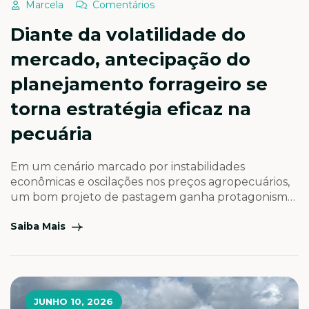
Marcela
Comentários
Diante da volatilidade do
mercado, antecipação do
planejamento forrageiro se
torna estratégia eficaz na
pecuária
Em um cenário marcado por instabilidades
econômicas e oscilações nos preços agropecuários,
um bom projeto de pastagem ganha protagonismo
como ferramenta fundamental para garantir
Saiba Mais
eficiência produtiva, reduzir custos e mitigar riscos
ao longo do ciclo produtivo Diante de um cenário
cada vez mais dinâmico e desafiador, o
planejamento estratégico dentro da propriedade
rural torna-se essencial […]
JUNHO 10, 2026