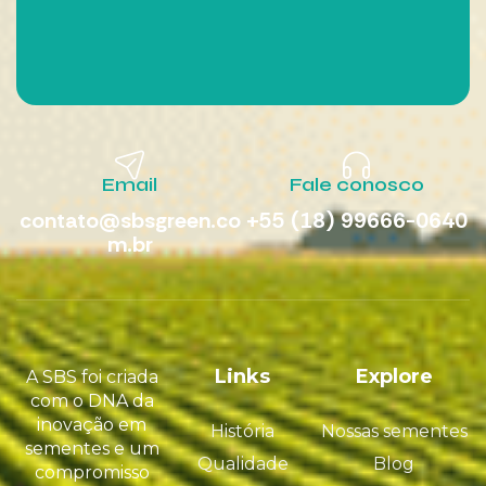
Email
Fale conosco
contato@sbsgreen.co
+55 (18) 99666-0640
m.br
Links
Explore
A SBS foi criada
com o DNA da
inovação em
História
Nossas sementes
sementes e um
Qualidade
Blog
compromisso