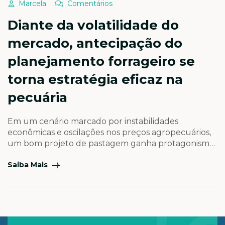
Marcela
Comentários
Diante da volatilidade do
mercado, antecipação do
planejamento forrageiro se
torna estratégia eficaz na
pecuária
Em um cenário marcado por instabilidades
econômicas e oscilações nos preços agropecuários,
um bom projeto de pastagem ganha protagonismo
como ferramenta fundamental para garantir
Saiba Mais
eficiência produtiva, reduzir custos e mitigar riscos
ao longo do ciclo produtivo Diante de um cenário
cada vez mais dinâmico e desafiador, o
planejamento estratégico dentro da propriedade
rural torna-se essencial […]