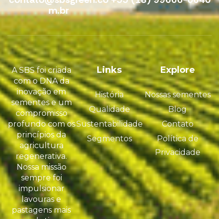
m.br
Links
Explore
A SBS foi criada
com o DNA da
inovação em
História
Nossas sementes
sementes e um
Qualidade
Blog
compromisso
profundo com os
Sustentabilidade
Contato
princípios da
Segmentos
Política de
agricultura
Privacidade
regenerativa.
Nossa missão
sempre foi
impulsionar
lavouras e
pastagens mais