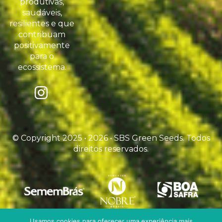
produtivas,
saudáveis,
resilientes e que
contribuam
positivamente
para o
ecossistema.
© Copyright 2025 • 2026 • SBS Green Seeds. Todos
direitos reservados.
Usamos cookies para oferecer uma experiência mais