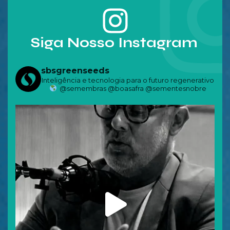
Siga Nosso Instagram
sbsgreenseeds
Inteligência e tecnologia para o futuro regenerativo
@semembras @boasafra @sementesnobre