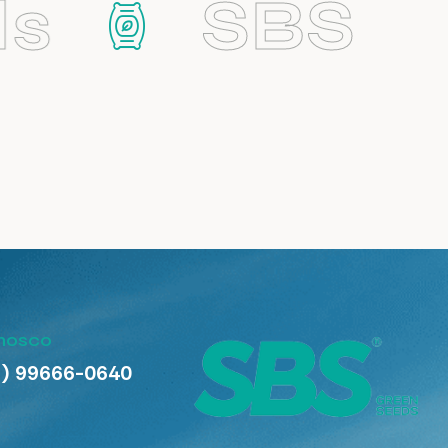
s
SBS
onosco
8) 99666-0640