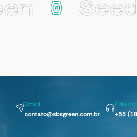
en
Seed
Email
Fale c
contato@sbsgreen.com.br
+55 (1