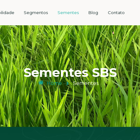
ilidade
Segmentos
Sementes
Blog
Contato
Sementes SBS
Home
Sementes