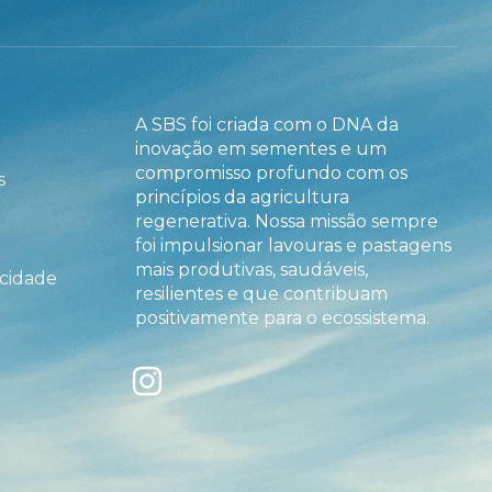
A SBS foi criada com o DNA da
inovação em sementes e um
compromisso profundo com os
s
princípios da agricultura
regenerativa. Nossa missão sempre
foi impulsionar lavouras e pastagens
mais produtivas, saudáveis,
acidade
resilientes e que contribuam
positivamente para o ecossistema.