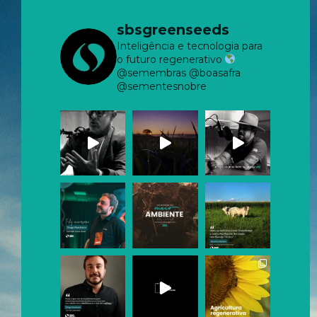
sbsgreenseeds
Inteligência e tecnologia para
o futuro regenerativo
@semembras @boasafra
@sementesnobre