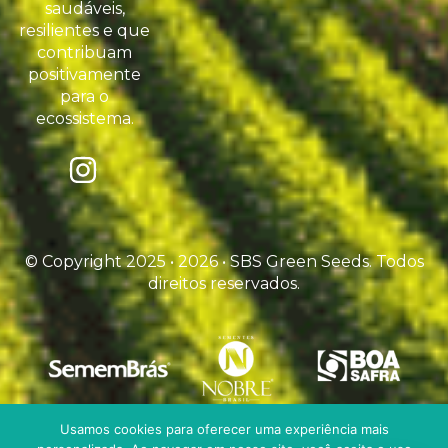
saudáveis,
resilientes e que
contribuam
positivamente
para o
ecossistema.
© Copyright 2025 • 2026 • SBS Green Seeds. Todos
direitos reservados.
Usamos cookies para oferecer uma experiência mais