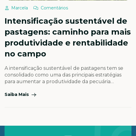
Marcela
Comentários
Intensificação sustentável de
pastagens: caminho para mais
produtividade e rentabilidade
no campo
A intensificação sustentável de pastagens tem se
consolidado como uma das principais estratégias
para aumentar a produtividade da pecuária
brasileira sem a necessidade de expansão de áreas.
Saiba Mais
Quando planejada e executada de forma
adequada, essa prática permite elevar a produção
de forragem, aumentar a capacidade de suporte
dos animais e melhorar a rentabilidade da atividade,
[…]