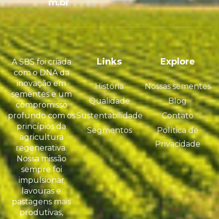
m.br
Links
Explore
A SBS foi criada
com o DNA da
inovação em
História
Nossas sementes
sementes e um
Qualidade
Blog
compromisso
profundo com os
Sustentabilidade
Contato
princípios da
Segmentos
Política de
agricultura
Privacidade
regenerativa.
Nossa missão
sempre foi
impulsionar
lavouras e
pastagens mais
produtivas,