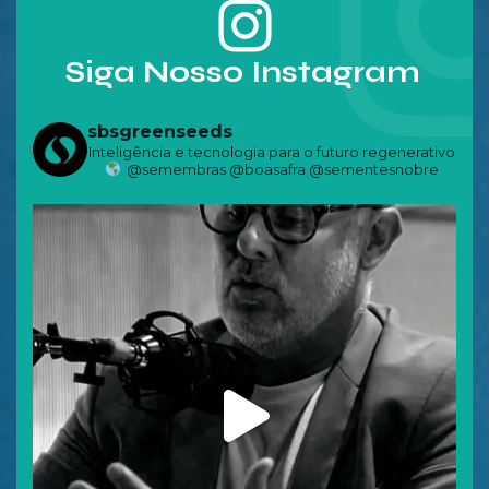
Siga Nosso Instagram
sbsgreenseeds
Inteligência e tecnologia para o futuro regenerativo
@semembras @boasafra @sementesnobre