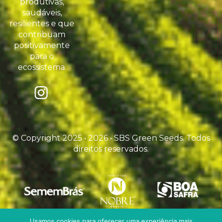
produtivas,
saudáveis,
resilientes e que
contribuam
positivamente
para o
ecossistema.
© Copyright 2025 • 2026 • SBS Green Seeds. Todos
direitos reservados.
Usamos cookies para oferecer uma experiência mais