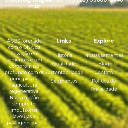
m.br
Links
Explore
A SBS foi criada
com o DNA da
inovação em
História
Nossas sementes
sementes e um
Qualidade
Blog
compromisso
profundo com os
Sustentabilidade
Contato
princípios da
Segmentos
Política de
agricultura
Privacidade
regenerativa.
Nossa missão
sempre foi
impulsionar
lavouras e
pastagens mais