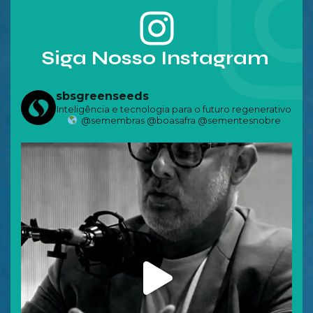
Siga Nosso Instagram
sbsgreenseeds
Inteligência e tecnologia para o futuro regenerativo
@semembras @boasafra @sementesnobre