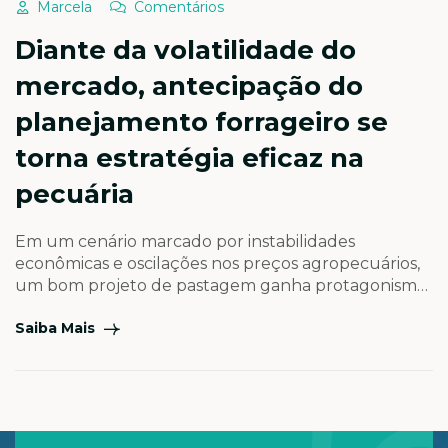
Marcela
Comentários
Diante da volatilidade do
mercado, antecipação do
planejamento forrageiro se
torna estratégia eficaz na
pecuária
Em um cenário marcado por instabilidades
econômicas e oscilações nos preços agropecuários,
um bom projeto de pastagem ganha protagonismo
como ferramenta fundamental para garantir
Saiba Mais
eficiência produtiva, reduzir custos e mitigar riscos
ao longo do ciclo produtivo Diante de um cenário
cada vez mais dinâmico e desafiador, o
planejamento estratégico dentro da propriedade
rural torna-se essencial […]