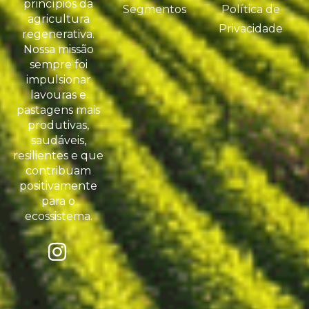
princípios da
Segmentos
Política de
agricultura
Privacidade
regenerativa.
Nossa missão
sempre foi
impulsionar
lavouras e
pastagens mais
produtivas,
saudáveis,
resilientes e que
contribuam
positivamente
para o
ecossistema.