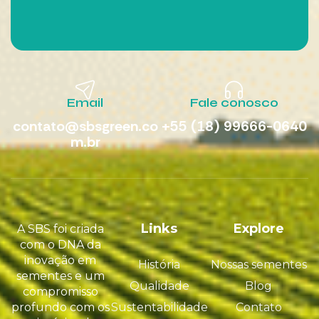
Email
Fale conosco
contato@sbsgreen.co
+55 (18) 99666-0640
m.br
Links
Explore
A SBS foi criada
com o DNA da
inovação em
História
Nossas sementes
sementes e um
Qualidade
Blog
compromisso
profundo com os
Sustentabilidade
Contato