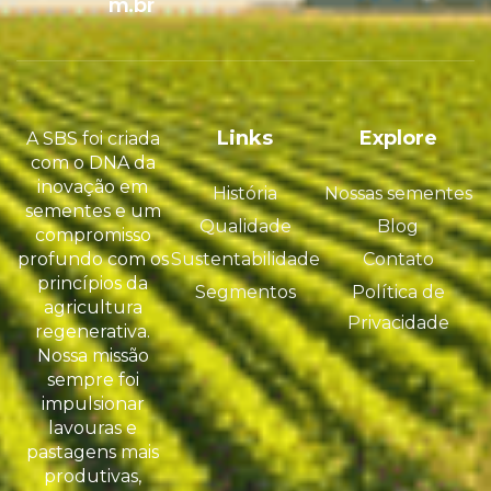
m.br
Links
Explore
A SBS foi criada
com o DNA da
inovação em
História
Nossas sementes
sementes e um
Qualidade
Blog
compromisso
profundo com os
Sustentabilidade
Contato
princípios da
Segmentos
Política de
agricultura
Privacidade
regenerativa.
Nossa missão
sempre foi
impulsionar
lavouras e
pastagens mais
produtivas,