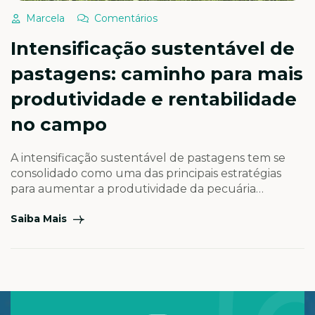
Marcela
Comentários
Intensificação sustentável de
pastagens: caminho para mais
produtividade e rentabilidade
no campo
A intensificação sustentável de pastagens tem se
consolidado como uma das principais estratégias
para aumentar a produtividade da pecuária
brasileira sem a necessidade de expansão de áreas.
Saiba Mais
Quando planejada e executada de forma
adequada, essa prática permite elevar a produção
de forragem, aumentar a capacidade de suporte
dos animais e melhorar a rentabilidade da atividade,
[…]