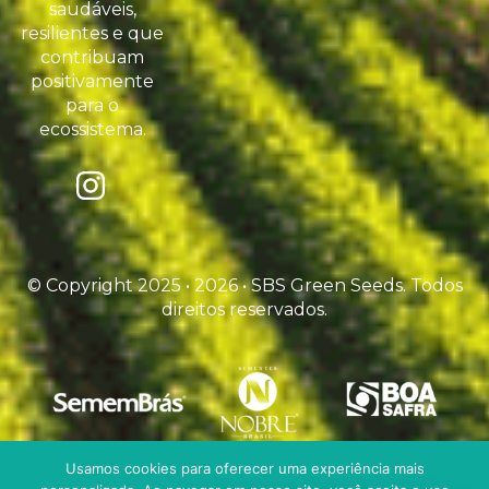
saudáveis,
resilientes e que
contribuam
positivamente
para o
ecossistema.
© Copyright 2025 • 2026 • SBS Green Seeds. Todos
direitos reservados.
Usamos cookies para oferecer uma experiência mais