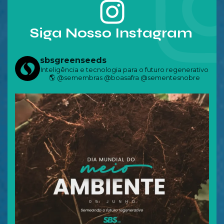
Siga Nosso Instagram
sbsgreenseeds
Inteligência e tecnologia para o futuro regenerativo
🌎
@semembras @boasafra @sementesnobre