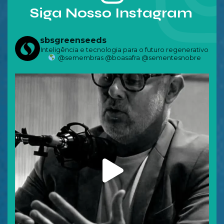
Siga Nosso Instagram
sbsgreenseeds
Inteligência e tecnologia para o futuro regenerativo
@semembras @boasafra @sementesnobre