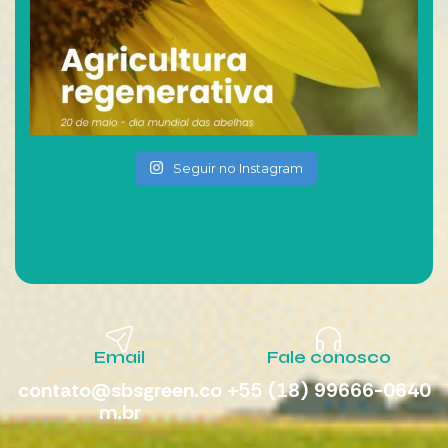
Seguir no Instagram
Email
Fale conosco
contato@sbsgreen.co
+55 (18) 99666-0640
m.br