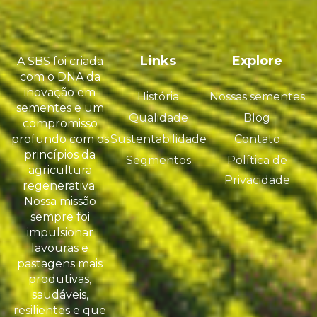
Links
Explore
A SBS foi criada
com o DNA da
inovação em
História
Nossas sementes
sementes e um
Qualidade
Blog
compromisso
profundo com os
Sustentabilidade
Contato
princípios da
Segmentos
Política de
agricultura
Privacidade
regenerativa.
Nossa missão
sempre foi
impulsionar
lavouras e
pastagens mais
produtivas,
saudáveis,
resilientes e que