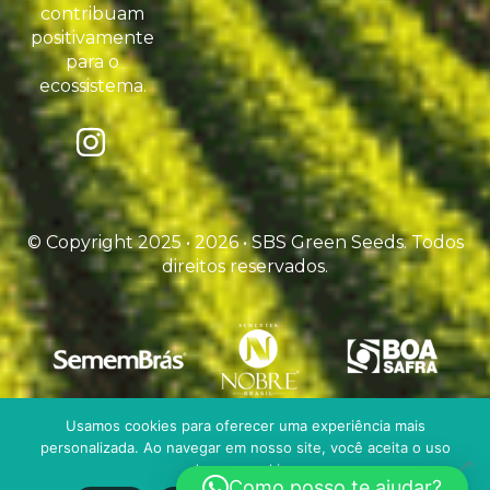
contribuam
positivamente
para o
ecossistema.
© Copyright 2025 • 2026 • SBS Green Seeds. Todos
direitos reservados.
Usamos cookies para oferecer uma experiência mais
personalizada. Ao navegar em nosso site, você aceita o uso
desses cookies.
Como posso te ajudar?