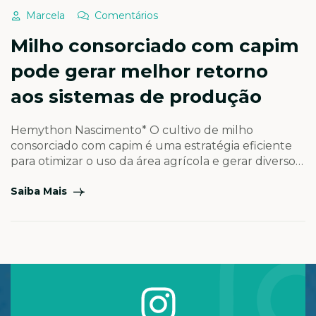
Marcela
Comentários
Milho consorciado com capim
pode gerar melhor retorno
aos sistemas de produção
Hemython Nascimento* O cultivo de milho
consorciado com capim é uma estratégia eficiente
para otimizar o uso da área agrícola e gerar diversos
ganhos aos sistemas de produção. Entre os
Saiba Mais
principais benefícios dessa prática, destaca-se o
importante trabalho realizado no solo pelo sistema
radicular do capim, que pode dobrar o volume de
raízes depositadas no […]